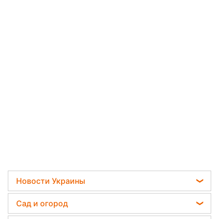
Новости Украины
Пенсии в Украине
Сад и огород
Мобилизация