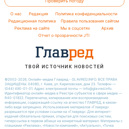
Проверить погоду
Магнитные бури
Комнатные растения
Кейт Миддлтон
Курс валют
Погода на сегодня
Алла Пугачева
O нас
Редакция
Политика конфиденциальности
Погода на завтра
Редакционная политика
Правила пользования сайтом
Максим Галкин
Реклама на сайте
Мы в соцсетях
Архив
Пылевая буря
Настя Каменских
Отчет о прозрачности JTI
ТВОЙ ИСТОЧНИК НОВОСТЕЙ
©2002-2026, Онлайн-медиа Главред - GLAVRED.INFO. ВСЕ ПРАВА
ЗАЩИЩЕНЫ. 04080, г. Киев, ул. Кириловская, дом 23. Телефон —
(044) 490-01-01. Адрес электронной почты — info@glavred.info.
Идентификатор онлайн-медиа в Реестре cубъектов в сфере медиа —
R40-01822.
Перепечатка, копирование или воспроизведение
информации, содержащей ссылку на агенство ГЛАВРЕД, в каком-
либо виде запрещено. Использование материалов «Главред»
разрешается при условии ссылки на «Главред». Для интернет-
изданий обязательна прямая, открытая для поисковых систем,
гиперссылка в первом абзаце на конкретный материал. Материалы с
плашками «Реклама», «Новости компаний», «Актуально», «Точка