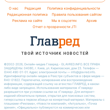
Новости Полтавы
Народные приметы
Виталий Козловский
Простые блюда
Красивый маникюр
Новости Сум
O нас
Редакция
Политика конфиденциальности
Все о шоу-бизнесе
Потап
Легкие десерты
Редакционная политика
Правила пользования сайтом
Новости Черкассы
София Ротару
Реклама на сайте
Мы в соцсетях
Архив
Напитки
Новости Ровно
Ольга Сумская
Отчет о прозрачности JTI
Праздничное меню
Филипп Киркоров
ТВОЙ ИСТОЧНИК НОВОСТЕЙ
©2002-2026, Онлайн-медиа Главред - GLAVRED.INFO. ВСЕ ПРАВА
ЗАЩИЩЕНЫ. 04080, г. Киев, ул. Кириловская, дом 23. Телефон —
(044) 490-01-01. Адрес электронной почты — info@glavred.info.
Идентификатор онлайн-медиа в Реестре cубъектов в сфере медиа —
R40-01822.
Перепечатка, копирование или воспроизведение
информации, содержащей ссылку на агенство ГЛАВРЕД, в каком-
либо виде запрещено. Использование материалов «Главред»
разрешается при условии ссылки на «Главред». Для интернет-
изданий обязательна прямая, открытая для поисковых систем,
гиперссылка в первом абзаце на конкретный материал. Материалы с
плашками «Реклама», «Новости компаний», «Актуально», «Точка
зрения», «Официально» публикуются на коммерческих или