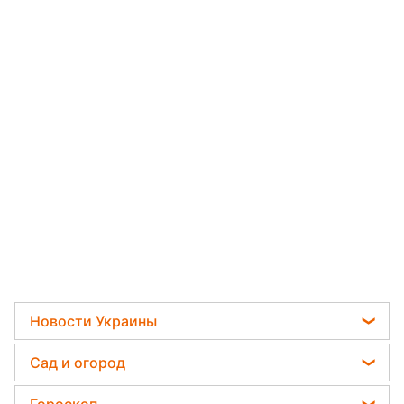
Новости Украины
Телеграм новости Украины
Сад и огород
Пенсии в Украине
Садовод назвал самое эффективное средство