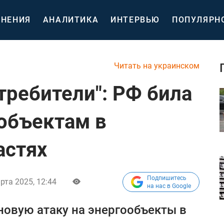
НЕНИЯ
АНАЛИТИКА
ИНТЕРВЬЮ
ПОПУЛЯРН
Читать на украинском
требители": РФ била
объектам в
астях
Подпишитесь
рта 2025, 12:44
на нас в Google
овую атаку на энергообъекты в