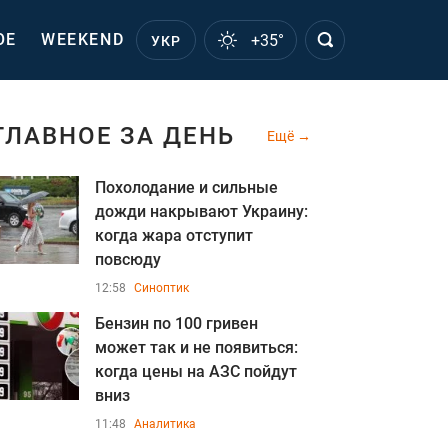
ОЕ
WEEKEND
+35°
УКР
ГЛАВНОЕ ЗА ДЕНЬ
Ещё
Похолодание и сильные
дожди накрывают Украину:
когда жара отступит
повсюду
12:58
Синоптик
Бензин по 100 гривен
может так и не появиться:
когда цены на АЗС пойдут
вниз
11:48
Аналитика