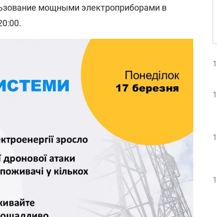
льзование мощными электроприборами в
20:00.
1
1
1
1