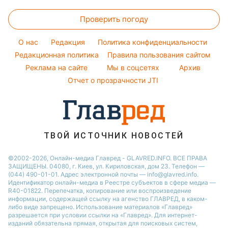
Настя Каменских
Женские стрижки
Курс валют
Новости Житомира
Погода на сегодня
Проверить погоду
Окрашивание волос
Новости Одессы
Погода на завтра
Красивый маникюр
O нас
Редакция
Политика конфиденциальности
Пылевая буря
Модные ошибки
Редакционная политика
Правила пользования сайтом
Реклама на сайте
Мы в соцсетях
Архив
Новости моды
Отчет о прозрачности JTI
Советы от Андре Тана
ТВОЙ ИСТОЧНИК НОВОСТЕЙ
©2002-2026, Онлайн-медиа Главред - GLAVRED.INFO. ВСЕ ПРАВА
ЗАЩИЩЕНЫ. 04080, г. Киев, ул. Кириловская, дом 23. Телефон —
(044) 490-01-01. Адрес электронной почты — info@glavred.info.
Идентификатор онлайн-медиа в Реестре cубъектов в сфере медиа —
R40-01822.
Перепечатка, копирование или воспроизведение
информации, содержащей ссылку на агенство ГЛАВРЕД, в каком-
либо виде запрещено. Использование материалов «Главред»
разрешается при условии ссылки на «Главред». Для интернет-
изданий обязательна прямая, открытая для поисковых систем,