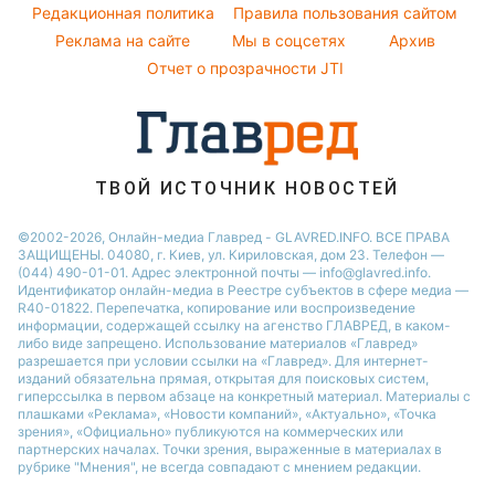
Народные приметы
Редакционная политика
Правила пользования сайтом
Потап
Праздничное меню
Новости Одессы
Реклама на сайте
Мы в соцсетях
Архив
Все о шоу-бизнесе
София Ротару
Новости Харькова
Отчет о прозрачности JTI
Новости Полтавы
ТВОЙ ИСТОЧНИК НОВОСТЕЙ
©2002-2026, Онлайн-медиа Главред - GLAVRED.INFO. ВСЕ ПРАВА
ЗАЩИЩЕНЫ. 04080, г. Киев, ул. Кириловская, дом 23. Телефон —
(044) 490-01-01. Адрес электронной почты — info@glavred.info.
Идентификатор онлайн-медиа в Реестре cубъектов в сфере медиа —
R40-01822.
Перепечатка, копирование или воспроизведение
информации, содержащей ссылку на агенство ГЛАВРЕД, в каком-
либо виде запрещено. Использование материалов «Главред»
разрешается при условии ссылки на «Главред». Для интернет-
изданий обязательна прямая, открытая для поисковых систем,
гиперссылка в первом абзаце на конкретный материал. Материалы с
плашками «Реклама», «Новости компаний», «Актуально», «Точка
зрения», «Официально» публикуются на коммерческих или
партнерских началах. Точки зрения, выраженные в материалах в
рубрике "Мнения", не всегда совпадают с мнением редакции.