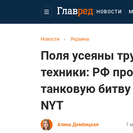
НОВОСТИ
М
Новости
›
Украина
Поля усеяны тр
техники: РФ пр
танковую битву
NYT
Алина Дембицкая
1 м