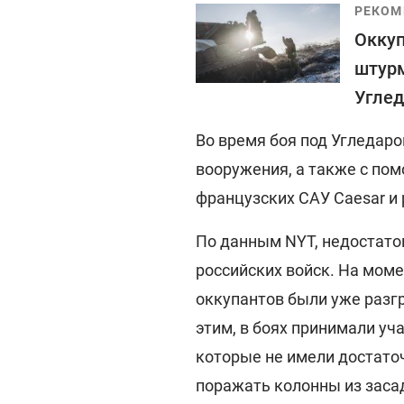
РЕКОМ
Оккуп
штурм
Угле
Во время боя под Угледаро
вооружения, а также с пом
французских САУ Caesar и
По данным NYT, недостаток
российских войск. На мом
оккупантов были уже разг
этим, в боях принимали у
которые не имели достаточ
поражать колонны из засад