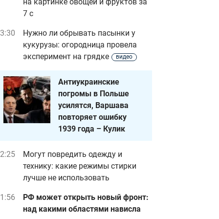
на картинке овощей и фруктов за
7 с
3:30
Нужно ли обрывать пасынки у
кукурузы: огородница провела
эксперимент на грядке
видео
Антиукраинские
погромы в Польше
усилятся, Варшава
повторяет ошибку
1939 года – Кулик
2:25
Могут повредить одежду и
технику: какие режимы стирки
лучше не использовать
1:56
РФ может открыть новый фронт:
над какими областями нависла