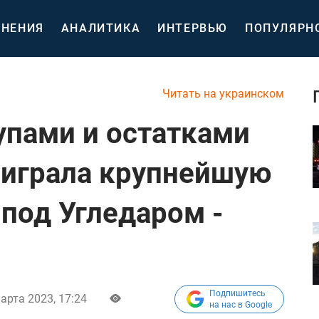
НЕНИЯ
АНАЛИТИКА
ИНТЕРВЬЮ
ПОПУЛЯРН
Читать на украинском
упами и остатками
оиграла крупнейшую
 под Угледаром -
Подпишитесь
арта 2023, 17:24
на нас в Google