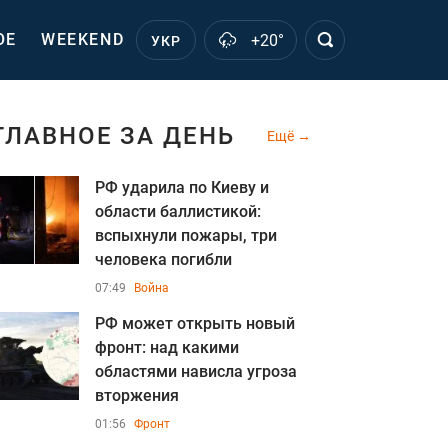
ОЕ
WEEKEND
+20°
УКР
ГЛАВНОЕ ЗА ДЕНЬ
Ещё
РФ ударила по Киеву и
области баллистикой:
вспыхнули пожары, три
человека погибли
07:49
Война
РФ может открыть новый
фронт: над какими
областями нависла угроза
вторжения
01:56
Фронт