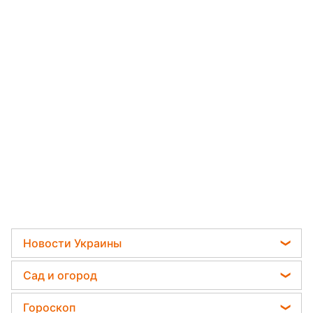
Новости Украины
Мобилизация
Сад и огород
Политика
Садовод назвал самое эффективное средство
Гороскоп