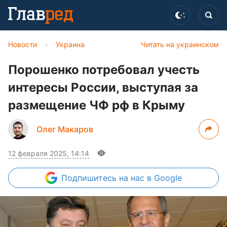
Новости
›
Украина
Читать на украинском
Порошенко потребовал учесть
интересы России, выступая за
размещение ЧФ рф в Крыму
Олег Макаров
12 февраля 2025, 14:14
Подпишитесь
на нас в Google