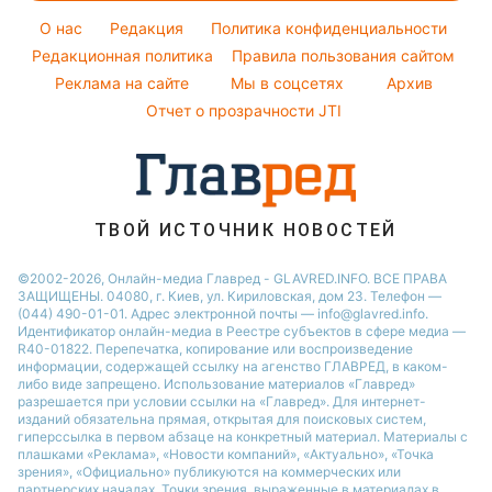
Народные приметы
Настя Каменских
Красивый маникюр
O нас
Редакция
Политика конфиденциальности
Все о шоу-бизнесе
Виталий Козловский
Модные ошибки
Редакционная политика
Правила пользования сайтом
Потап
Реклама на сайте
Мы в соцсетях
Архив
Новости моды
София Ротару
Отчет о прозрачности JTI
Советы от Андре Тана
Ольга Сумская
ТВОЙ ИСТОЧНИК НОВОСТЕЙ
©2002-2026, Онлайн-медиа Главред - GLAVRED.INFO. ВСЕ ПРАВА
ЗАЩИЩЕНЫ. 04080, г. Киев, ул. Кириловская, дом 23. Телефон —
(044) 490-01-01. Адрес электронной почты — info@glavred.info.
Идентификатор онлайн-медиа в Реестре cубъектов в сфере медиа —
R40-01822.
Перепечатка, копирование или воспроизведение
информации, содержащей ссылку на агенство ГЛАВРЕД, в каком-
либо виде запрещено. Использование материалов «Главред»
разрешается при условии ссылки на «Главред». Для интернет-
изданий обязательна прямая, открытая для поисковых систем,
гиперссылка в первом абзаце на конкретный материал. Материалы с
плашками «Реклама», «Новости компаний», «Актуально», «Точка
зрения», «Официально» публикуются на коммерческих или
партнерских началах. Точки зрения, выраженные в материалах в