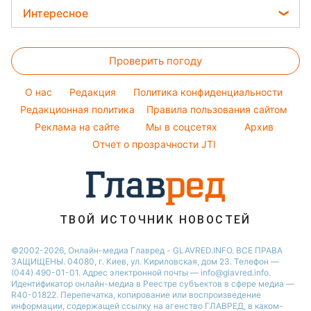
Женские стрижки
Погода на завтра
Интересное
Новости Житомира
Филипп Киркоров
Окрашивание волос
Пылевая буря
Новости Одессы
Головоломки
Елена Зеленская
Красивый маникюр
Проверить погоду
Тесты по картинке
Ани Лорак
Модные ошибки
Оптические иллюзии
Кейт Миддлтон
O нас
Редакция
Политика конфиденциальности
Новости моды
Народные приметы
Редакционная политика
Алла Пугачева
Правила пользования сайтом
Советы от Андре Тана
Реклама на сайте
Мы в соцсетях
Архив
Все о шоу-бизнесе
Максим Галкин
Отчет о прозрачности JTI
Настя Каменских
Виталий Козловский
Потап
ТВОЙ ИСТОЧНИК НОВОСТЕЙ
©2002-2026, Онлайн-медиа Главред - GLAVRED.INFO. ВСЕ ПРАВА
ЗАЩИЩЕНЫ. 04080, г. Киев, ул. Кириловская, дом 23. Телефон —
(044) 490-01-01. Адрес электронной почты — info@glavred.info.
Идентификатор онлайн-медиа в Реестре cубъектов в сфере медиа —
R40-01822.
Перепечатка, копирование или воспроизведение
информации, содержащей ссылку на агенство ГЛАВРЕД, в каком-