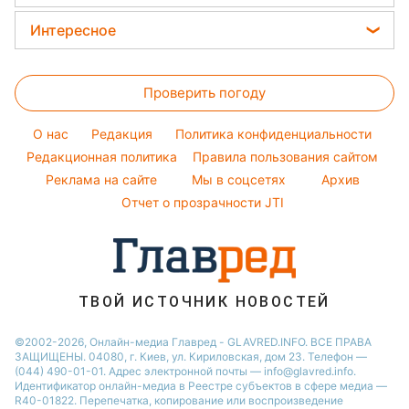
Закуски
Новости моды
Новости Харькова
Кейт Миддлтон
Интересное
Салаты
Советы от Андре Тана
Новости Львова
Алла Пугачева
Головоломки
Простые блюда
Новости Полтавы
Максим Галкин
Проверить погоду
Тесты по картинке
Легкие десерты
Новости Днепра
Настя Каменских
Оптические иллюзии
Напитки
O нас
Редакция
Политика конфиденциальности
Новости Сум
Виталий Козловский
Народные приметы
Редакционная политика
Правила пользования сайтом
Новости Тернополя
Потап
Реклама на сайте
Мы в соцсетях
Архив
Все о шоу-бизнесе
Новости Черкассы
София Ротару
Отчет о прозрачности JTI
Новости Житомира
Ольга Сумская
Новости Ровно
Новости Одессы
ТВОЙ ИСТОЧНИК НОВОСТЕЙ
Новости Запорожья
©2002-2026, Онлайн-медиа Главред - GLAVRED.INFO. ВСЕ ПРАВА
ЗАЩИЩЕНЫ. 04080, г. Киев, ул. Кириловская, дом 23. Телефон —
(044) 490-01-01. Адрес электронной почты — info@glavred.info.
Идентификатор онлайн-медиа в Реестре cубъектов в сфере медиа —
R40-01822.
Перепечатка, копирование или воспроизведение