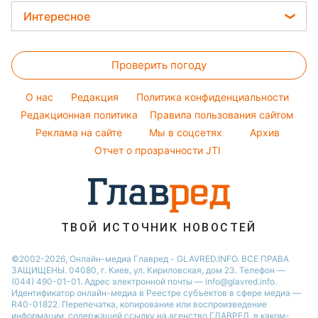
Окрашивание волос
Ани Лорак
Новости Львова
Погода на завтра
Интересное
Красивый маникюр
Кейт Миддлтон
Новости Харькова
Пылевая буря
Головоломки
Модные ошибки
Алла Пугачева
Новости Днепра
Проверить погоду
Тесты по картинке
Новости моды
Максим Галкин
Новости Полтавы
Оптические иллюзии
Советы от Андре Тана
Настя Каменских
O нас
Редакция
Политика конфиденциальности
Новости Сум
Народные приметы
Редакционная политика
Правила пользования сайтом
Виталий Козловский
Новости Тернополя
Реклама на сайте
Мы в соцсетях
Архив
Все о шоу-бизнесе
Потап
Новости Черкассы
Отчет о прозрачности JTI
Новости Житомира
Новости Ровно
Новости Одессы
ТВОЙ ИСТОЧНИК НОВОСТЕЙ
Новости Запорожья
©2002-2026, Онлайн-медиа Главред - GLAVRED.INFO. ВСЕ ПРАВА
ЗАЩИЩЕНЫ. 04080, г. Киев, ул. Кириловская, дом 23. Телефон —
(044) 490-01-01. Адрес электронной почты — info@glavred.info.
Идентификатор онлайн-медиа в Реестре cубъектов в сфере медиа —
R40-01822.
Перепечатка, копирование или воспроизведение
информации, содержащей ссылку на агенство ГЛАВРЕД, в каком-