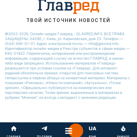
Кейт Миддлтон
Алла Пугачева
ТВОЙ ИСТОЧНИК НОВОСТЕЙ
©2002-2026, Онлайн-медиа Главред - GLAVRED.INFO. ВСЕ ПРАВА
ЗАЩИЩЕНЫ. 04080, г. Киев, ул. Кириловская, дом 23. Телефон —
(044) 490-01-01. Адрес электронной почты — info@glavred.info.
Идентификатор онлайн-медиа в Реестре cубъектов в сфере медиа —
R40-01822.
Перепечатка, копирование или воспроизведение
информации, содержащей ссылку на агенство ГЛАВРЕД, в каком-
либо виде запрещено. Использование материалов «Главред»
разрешается при условии ссылки на «Главред». Для интернет-
изданий обязательна прямая, открытая для поисковых систем,
гиперссылка в первом абзаце на конкретный материал. Материалы с
плашками «Реклама», «Новости компаний», «Актуально», «Точка
зрения», «Официально» публикуются на коммерческих или
партнерских началах. Точки зрения, выраженные в материалах в
рубрике "Мнения", не всегда совпадают с мнением редакции.
ГЛАВНАЯ
TELEGRAM
ЯЗЫК
ВАЖНОЕ