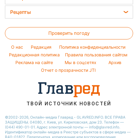
Кейт Миддлтон
Новости моды
Новости Житомира
Головоломки
Алла Пугачева
Рецепты
Советы от Андре Тана
Новости Одессы
Тесты по картинке
Максим Галкин
Закуски
Женские стрижки
Новости Харькова
Оптические иллюзии
Настя Каменских
Проверить погоду
Салаты
Окрашивание волос
Новости Полтавы
Народные приметы
Виталий Козловский
Простые блюда
Красивый маникюр
Новости Сум
O нас
Редакция
Политика конфиденциальности
Все о шоу-бизнесе
Потап
Легкие десерты
Редакционная политика
Правила пользования сайтом
Новости Черкассы
София Ротару
Реклама на сайте
Мы в соцсетях
Архив
Напитки
Новости Ровно
Ольга Сумская
Отчет о прозрачности JTI
Праздничное меню
Филипп Киркоров
ТВОЙ ИСТОЧНИК НОВОСТЕЙ
©2002-2026, Онлайн-медиа Главред - GLAVRED.INFO. ВСЕ ПРАВА
ЗАЩИЩЕНЫ. 04080, г. Киев, ул. Кириловская, дом 23. Телефон —
(044) 490-01-01. Адрес электронной почты — info@glavred.info.
Идентификатор онлайн-медиа в Реестре cубъектов в сфере медиа —
R40-01822.
Перепечатка, копирование или воспроизведение