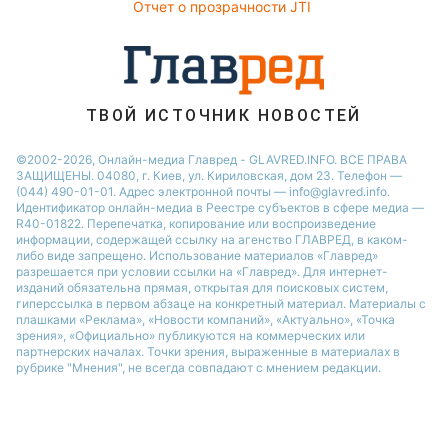
Новости Черкассы
Отчет о прозрачности JTI
Новости Житомира
Новости Ровно
Новости Одессы
ТВОЙ ИСТОЧНИК НОВОСТЕЙ
Новости Запорожья
©2002-2026, Онлайн-медиа Главред - GLAVRED.INFO. ВСЕ ПРАВА
ЗАЩИЩЕНЫ. 04080, г. Киев, ул. Кириловская, дом 23. Телефон —
(044) 490-01-01. Адрес электронной почты — info@glavred.info.
Идентификатор онлайн-медиа в Реестре cубъектов в сфере медиа —
R40-01822.
Перепечатка, копирование или воспроизведение
информации, содержащей ссылку на агенство ГЛАВРЕД, в каком-
либо виде запрещено. Использование материалов «Главред»
разрешается при условии ссылки на «Главред». Для интернет-
изданий обязательна прямая, открытая для поисковых систем,
гиперссылка в первом абзаце на конкретный материал. Материалы с
плашками «Реклама», «Новости компаний», «Актуально», «Точка
зрения», «Официально» публикуются на коммерческих или
партнерских началах. Точки зрения, выраженные в материалах в
рубрике "Мнения", не всегда совпадают с мнением редакции.