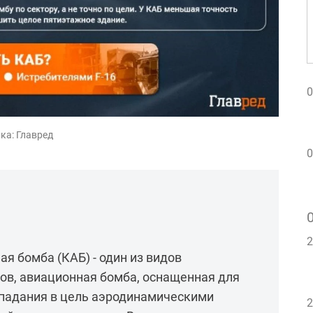
0
ка: Главред
0
2
я бомба (КАБ) - один из видов
ов, авиационная бомба, оснащенная для
падания в цель аэродинамическими
2