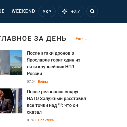
ОЕ
WEEKEND
+25°
УКР
ГЛАВНОЕ ЗА ДЕНЬ
Ещё
После атаки дронов в
Ярославле горит один из
пяти крупнейших НПЗ
России
07:04
Война
После резонанса вокруг
НАТО Залужный расставил
все точки над "i": что он
сказал
01:43
Политика