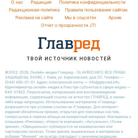
Праздничное меню
Новости Харькова
O нас
Редакция
Политика конфиденциальности
Все о шоу-бизнесе
София Ротару
Погода на завтра
Редакционная политика
Правила пользования сайтом
Новости Полтавы
Реклама на сайте
Мы в соцсетях
Архив
Пылевая буря
Новости Сум
Отчет о прозрачности JTI
ТВОЙ ИСТОЧНИК НОВОСТЕЙ
©2002-2026, Онлайн-медиа Главред - GLAVRED.INFO. ВСЕ ПРАВА
ЗАЩИЩЕНЫ. 04080, г. Киев, ул. Кириловская, дом 23. Телефон —
(044) 490-01-01. Адрес электронной почты — info@glavred.info.
Идентификатор онлайн-медиа в Реестре cубъектов в сфере медиа —
R40-01822.
Перепечатка, копирование или воспроизведение
информации, содержащей ссылку на агенство ГЛАВРЕД, в каком-
либо виде запрещено. Использование материалов «Главред»
разрешается при условии ссылки на «Главред». Для интернет-
изданий обязательна прямая, открытая для поисковых систем,
гиперссылка в первом абзаце на конкретный материал. Материалы с
плашками «Реклама», «Новости компаний», «Актуально», «Точка
зрения», «Официально» публикуются на коммерческих или
партнерских началах. Точки зрения, выраженные в материалах в
рубрике "Мнения", не всегда совпадают с мнением редакции.