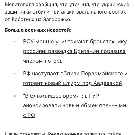
Мелитополя сообщил, что уточнил, что украинские
защитники отбили три атаки врага на юго-восток
от Роботино на Запорожье.
Больше военных новостей:
ВСУ мощно уничтожают бронетехнику
россиян: разведка Британии поразила
числом потерь
РФ наступает вблизи Первомайского и
готовит новый штурм под Авдеевкой
"В ближайшее время": в ГУР
анонсировали новый обмен пленными
с РФ
Наши стандарты:
Редакционная политика сайта