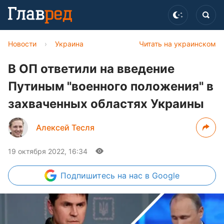
Новости
›
Украина
Читать на украинском
В ОП ответили на введение
Путиным "военного положения" в
захваченных областях Украины
Алексей Тесля
19 октября 2022, 16:34
Подпишитесь
на нас в Google