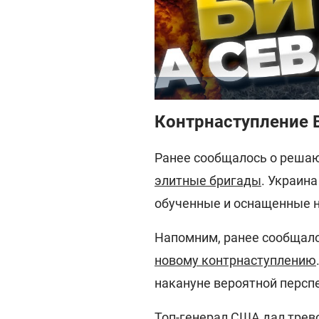
Контрнаступление 
Ранее сообщалось о реша
элитные бригады
. Украин
обученные и оснащенные н
Напомним, ранее сообщало
новому контрнаступлению
накануне вероятной персп
Топ-генерал США дал трев