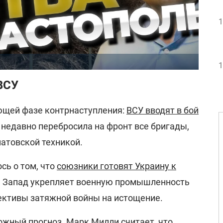
1
1
ВСУ
ющей фазе контрнаступления:
ВСУ вводят в бой
а недавно перебросила на фронт все бригады,
атовской техникой.
сь о том, что
союзники готовят Украину к
. Запад укрепляет военную промышленность
ективы затяжной войны на истощение.
ожный прогноз. Марк Милли считает, что