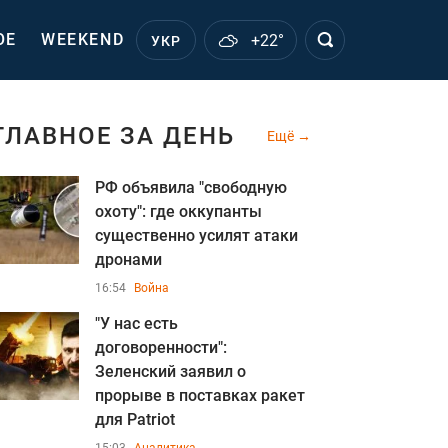
ОЕ
WEEKEND
+22°
УКР
ГЛАВНОЕ ЗА ДЕНЬ
Ещё
РФ объявила "свободную
охоту": где оккупанты
существенно усилят атаки
дронами
16:54
Война
"У нас есть
договоренности":
Зеленский заявил о
прорыве в поставках ракет
для Patriot