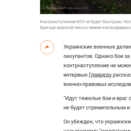
Контрнаступление ВСУ не будет быстрым / Колл
бригада морской пехоты имени контрадмирал
Украинские военные делаю
оккупантов. Однако бои з
контрнаступление не може
интервью
Главреду
расска
военно-правовых исследов
"Идут тяжелые бои и враг
не будет стремительным и 
Он убежден, что украински
называемому "сухопутному