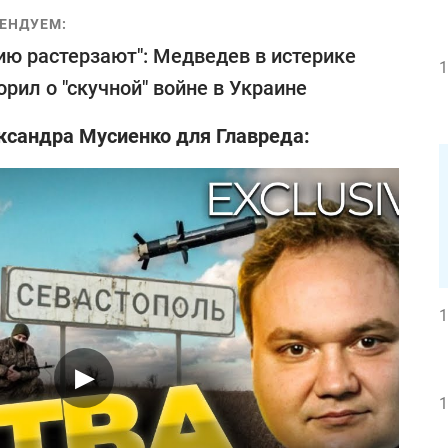
ЕНДУЕМ:
ию растерзают": Медведев в истерике
1
орил о "скучной" войне в Украине
ксандра Мусиенко для Главреда:
1
1