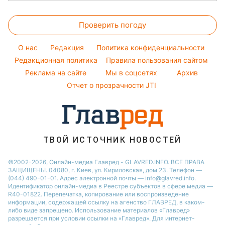
Настя Каменских
Новости Полтавы
Головоломки
Модные ошибки
Виталий Козловский
Новости Львова
Проверить погоду
Тесты по картинке
Новости моды
Потап
Новости Сум
Оптические иллюзии
Советы от Андре Тана
O нас
Редакция
Политика конфиденциальности
Новости Днепра
Народные приметы
Редакционная политика
Правила пользования сайтом
Новости Черкассы
Реклама на сайте
Мы в соцсетях
Архив
Все о шоу-бизнесе
Новости Тернополя
Отчет о прозрачности JTI
Новости Ровно
Новости Житомира
Новости Запорожья
ТВОЙ ИСТОЧНИК НОВОСТЕЙ
Новости Одессы
©2002-2026, Онлайн-медиа Главред - GLAVRED.INFO. ВСЕ ПРАВА
ЗАЩИЩЕНЫ. 04080, г. Киев, ул. Кириловская, дом 23. Телефон —
(044) 490-01-01. Адрес электронной почты — info@glavred.info.
Идентификатор онлайн-медиа в Реестре cубъектов в сфере медиа —
R40-01822.
Перепечатка, копирование или воспроизведение
информации, содержащей ссылку на агенство ГЛАВРЕД, в каком-
либо виде запрещено. Использование материалов «Главред»
разрешается при условии ссылки на «Главред». Для интернет-