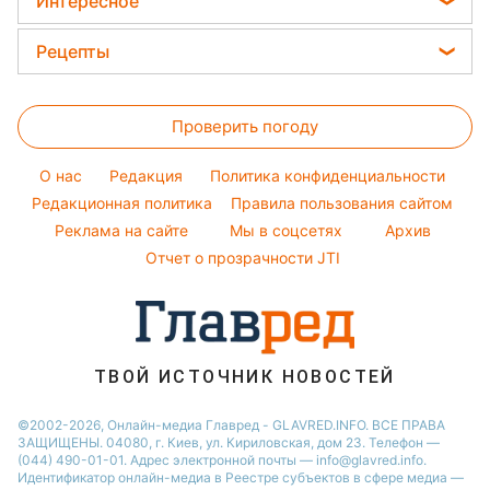
Интересное
Новости Ровно
Новости моды
Елена Зеленская
Новости Тернополя
Головоломки
Советы от Андре Тана
Рецепты
Ани Лорак
Новости Запорожья
Тесты по картинке
Женские стрижки
Закуски
Кейт Миддлтон
Новости Житомира
Оптические иллюзии
Окрашивание волос
Проверить погоду
Салаты
Алла Пугачева
Новости Одессы
Народные приметы
Простые блюда
Максим Галкин
O нас
Редакция
Политика конфиденциальности
Все о шоу-бизнесе
Легкие десерты
Редакционная политика
Настя Каменских
Правила пользования сайтом
Реклама на сайте
Мы в соцсетях
Архив
Напитки
Виталий Козловский
Отчет о прозрачности JTI
Праздничное меню
Потап
София Ротару
Ольга Сумская
ТВОЙ ИСТОЧНИК НОВОСТЕЙ
©2002-2026, Онлайн-медиа Главред - GLAVRED.INFO. ВСЕ ПРАВА
ЗАЩИЩЕНЫ. 04080, г. Киев, ул. Кириловская, дом 23. Телефон —
(044) 490-01-01. Адрес электронной почты — info@glavred.info.
Идентификатор онлайн-медиа в Реестре cубъектов в сфере медиа —