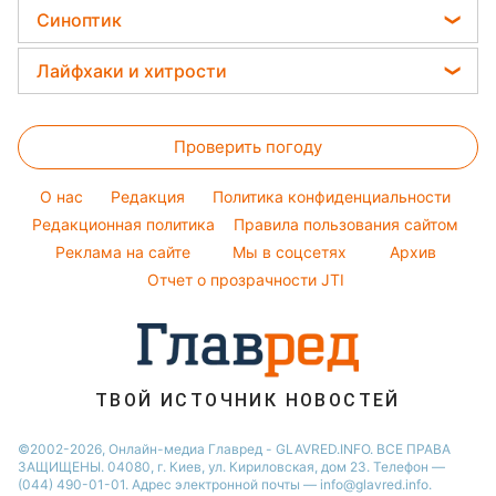
Виталий Козловский
Головоломки
Новости Житомира
Синоптик
Простые блюда
Потап
Тесты по картинке
Новости Харькова
Прогноз погоды
Легкие десерты
Лайфхаки и хитрости
София Ротару
Оптические иллюзии
Новости Одессы
Магнитные бури
Напитки
Ольга Сумская
Все о сале
Народные приметы
Новости Полтавы
Погода на сегодня
Праздничное меню
Проверить погоду
Стирка
Все о шоу-бизнесе
Новости Сум
Погода на завтра
Уборка
Новости Черкассы
O нас
Редакция
Политика конфиденциальности
Пылевая буря
Комнатные растения
Редакционная политика
Правила пользования сайтом
Новости Ровно
Реклама на сайте
Мы в соцсетях
Архив
Авто
Новости Запорожья
Отчет о прозрачности JTI
ТВОЙ ИСТОЧНИК НОВОСТЕЙ
©2002-2026, Онлайн-медиа Главред - GLAVRED.INFO. ВСЕ ПРАВА
ЗАЩИЩЕНЫ. 04080, г. Киев, ул. Кириловская, дом 23. Телефон —
(044) 490-01-01. Адрес электронной почты — info@glavred.info.