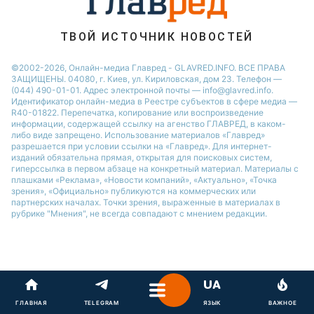
ТВОЙ ИСТОЧНИК НОВОСТЕЙ
©2002-2026, Онлайн-медиа Главред - GLAVRED.INFO. ВСЕ ПРАВА
ЗАЩИЩЕНЫ. 04080, г. Киев, ул. Кириловская, дом 23. Телефон —
(044) 490-01-01. Адрес электронной почты — info@glavred.info.
Идентификатор онлайн-медиа в Реестре cубъектов в сфере медиа —
R40-01822.
Перепечатка, копирование или воспроизведение
информации, содержащей ссылку на агенство ГЛАВРЕД, в каком-
либо виде запрещено. Использование материалов «Главред»
разрешается при условии ссылки на «Главред». Для интернет-
изданий обязательна прямая, открытая для поисковых систем,
гиперссылка в первом абзаце на конкретный материал. Материалы с
плашками «Реклама», «Новости компаний», «Актуально», «Точка
зрения», «Официально» публикуются на коммерческих или
партнерских началах. Точки зрения, выраженные в материалах в
рубрике "Мнения", не всегда совпадают с мнением редакции.
ГЛАВНАЯ
TELEGRAM
ЯЗЫК
ВАЖНОЕ