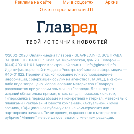
Реклама на сайте
Мы в соцсетях
Архив
Авто
Новости Запорожья
Отчет о прозрачности JTI
ТВОЙ ИСТОЧНИК НОВОСТЕЙ
©2002-2026, Онлайн-медиа Главред - GLAVRED.INFO. ВСЕ ПРАВА
ЗАЩИЩЕНЫ. 04080, г. Киев, ул. Кириловская, дом 23. Телефон —
(044) 490-01-01. Адрес электронной почты — info@glavred.info.
Идентификатор онлайн-медиа в Реестре cубъектов в сфере медиа —
R40-01822.
Перепечатка, копирование или воспроизведение
информации, содержащей ссылку на агенство ГЛАВРЕД, в каком-
либо виде запрещено. Использование материалов «Главред»
разрешается при условии ссылки на «Главред». Для интернет-
изданий обязательна прямая, открытая для поисковых систем,
гиперссылка в первом абзаце на конкретный материал. Материалы с
плашками «Реклама», «Новости компаний», «Актуально», «Точка
зрения», «Официально» публикуются на коммерческих или
партнерских началах. Точки зрения, выраженные в материалах в
рубрике "Мнения", не всегда совпадают с мнением редакции.