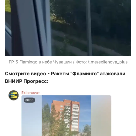
FP-5 Flamingo в небе Чувашии / Фото: t.me/exilenova_plus
Смотрите видео - Ракеты "Фламинго" атаковали
ВНИИР Прогресс: