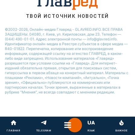
Новости Одессы
Новости Ровно
ТВОЙ ИСТОЧНИК НОВОСТЕЙ
Новости Запорожья
©2002-2026, Онлайн-медиа Главред - GLAVRED.INFO. ВСЕ ПРАВА
ЗАЩИЩЕНЫ. 04080, г. Киев, ул. Кириловская, дом 23. Телефон —
(044) 490-01-01. Адрес электронной почты — info@glavred.info.
Идентификатор онлайн-медиа в Реестре cубъектов в сфере медиа —
R40-01822.
Перепечатка, копирование или воспроизведение
информации, содержащей ссылку на агенство ГЛАВРЕД, в каком-
либо виде запрещено. Использование материалов «Главред»
разрешается при условии ссылки на «Главред». Для интернет-
изданий обязательна прямая, открытая для поисковых систем,
гиперссылка в первом абзаце на конкретный материал. Материалы с
плашками «Реклама», «Новости компаний», «Актуально», «Точка
зрения», «Официально» публикуются на коммерческих или
партнерских началах. Точки зрения, выраженные в материалах в
рубрике "Мнения", не всегда совпадают с мнением редакции.
ГЛАВНАЯ
TELEGRAM
ЯЗЫК
ВАЖНОЕ