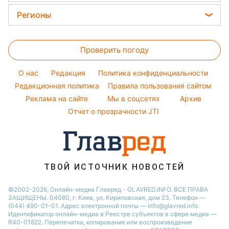
Алла Пугачева
Магнитные бури
Комнатные растения
Женские стрижки
Курс валют
Регионы
Максим Галкин
Погода на сегодня
Окрашивание волос
Настя Каменских
Новости Харькова
Погода на завтра
Красивый маникюр
Проверить погоду
Новости Полтавы
Пылевая буря
Модные ошибки
Новости Сум
O нас
Редакция
Политика конфиденциальности
Новости моды
Новости Львова
Редакционная политика
Правила пользования сайтом
Советы от Андре Тана
Реклама на сайте
Мы в соцсетях
Архив
Новости Черкассы
Отчет о прозрачности JTI
Новости Днепра
Новости Ровно
Новости Тернополя
Новости Запорожья
ТВОЙ ИСТОЧНИК НОВОСТЕЙ
Новости Житомира
©2002-2026, Онлайн-медиа Главред - GLAVRED.INFO. ВСЕ ПРАВА
ЗАЩИЩЕНЫ. 04080, г. Киев, ул. Кириловская, дом 23. Телефон —
Новости Одессы
(044) 490-01-01. Адрес электронной почты — info@glavred.info.
Идентификатор онлайн-медиа в Реестре cубъектов в сфере медиа —
R40-01822.
Перепечатка, копирование или воспроизведение