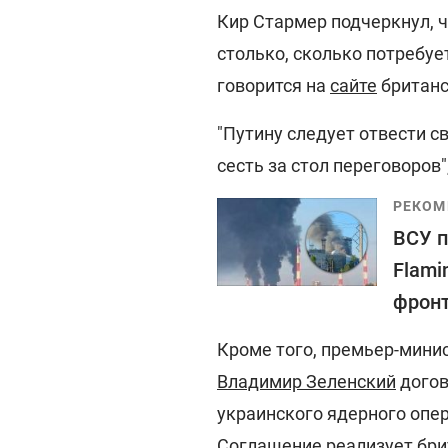
Кир Стармер подчеркнул, 
столько, сколько потребует
говорится на
сайте
британс
"Путину следует отвести с
сесть за стол переговоров"
РЕКОМ
ВСУ п
Flami
фрон
Кроме того, премьер-мини
Владимир Зеленский
догов
украинского ядерного опер
Соглашение реализует бри