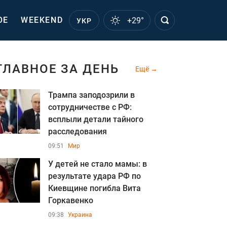
ОЕ
WEEKEND
+29°
УКР
ГЛАВНОЕ ЗА ДЕНЬ
Ещё
Трампа заподозрили в
сотрудничестве с РФ:
всплыли детали тайного
расследования
09:51
Мир
У детей не стало мамы: в
результате удара РФ по
Киевщине погибла Вита
Горкавенко
09:38
Украина