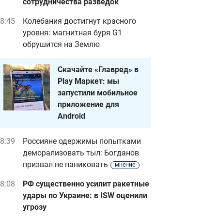
сотрудничества разведок
8:45
Колебания достигнут красного
уровня: магнитная буря G1
обрушится на Землю
Скачайте «Главред» в
Play Маркет: мы
запустили мобильное
приложение для
Android
8:39
Россияне одержимы попытками
деморализовать тыл: Богданов
призвал не паниковать
мнение
8:08
РФ существенно усилит ракетные
удары по Украине: в ISW оценили
угрозу