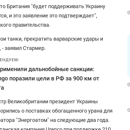
что Британия "будет поддерживать Украину
0
ся, и это заявление это подтверждает",
кого правительства.
вои танки, прекратить варварские удары и
, - заявил Стармер.
ЕНДУЕМ:
рименили дальнобойные санкции:
ngo поразили цели в РФ за 900 км от
0
та
стр Великобритании президент Украины
0
орились о поставках обогащенного урана для
атора "Энергоатом" на следующие два года.
танская компания Urenco при поддержке 210