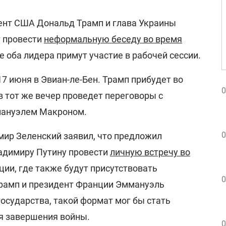
дент США Дональд Трамп и глава Украины
т провести
неформальную беседу во время
е оба лидера примут участие в рабочей сессии.
7 июня в Эвиан-ле-Бен. Трамп прибудет во
0
 тот же вечер проведет переговоры с
мануэлем Макроном.
0
ир Зеленский заявил, что предложил
адимиру Путину провести
личную встречу во
ии, где также будут присутствовать
0
рамп и президент Франции Эммануэль
осударства, такой формат мог бы стать
я завершения войны.
0