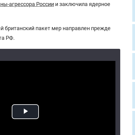
аны-агрессора России
и заключила ядерное
ый британский пакет мер направлен прежде
та РФ.