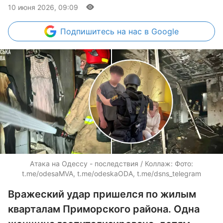
10 июня 2026, 09:09
Подпишитесь
на нас в Google
Атака на Одессу - последствия / Коллаж: Фото:
t.me/odesaMVA, t.me/odeskaODA, t.me/dsns_telegram
Вражеский удар пришелся по жилым
кварталам Приморского района. Одна