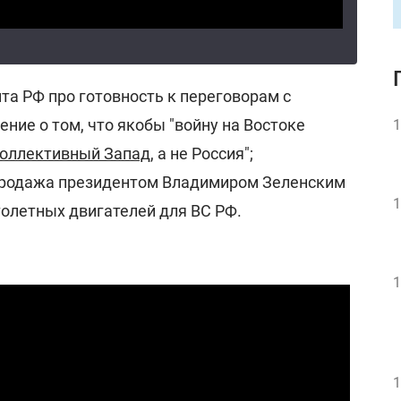
та РФ про готовность к переговорам с
ние о том, что якобы "войну на Востоке
1
коллективный Запад
, а не Россия";
родажа президентом Владимиром Зеленским
1
толетных двигателей для ВС РФ.
1
1