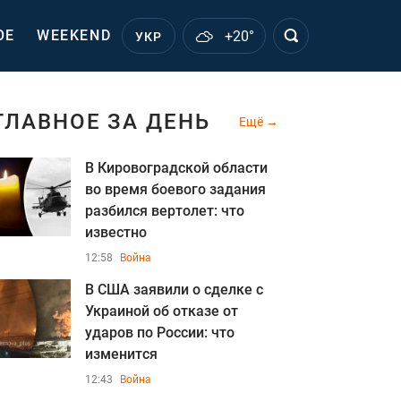
ОЕ
WEEKEND
+20°
УКР
ГЛАВНОЕ ЗА ДЕНЬ
Ещё
В Кировоградской области
во время боевого задания
разбился вертолет: что
известно
12:58
Война
В США заявили о сделке с
Украиной об отказе от
ударов по России: что
изменится
12:43
Война