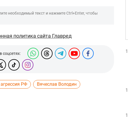
ите необходимый текст и нажмите Ctrl+Enter, чтобы
нная политика сайта Главред
1
в соцсетях:
 агрессия РФ
Вячеслав Володин
1
1