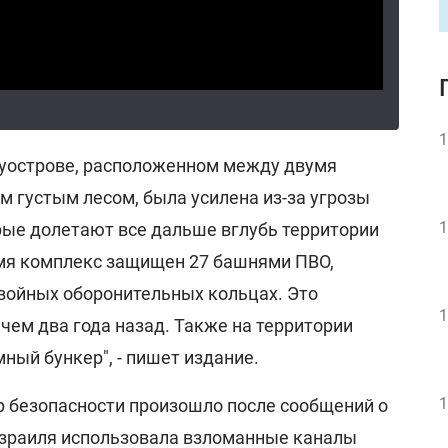
1
луострове, расположенном между двумя
м густым лесом, была усилена из-за угрозы
1
рые долетают все дальше вглубь территории
мя комплекс защищен 27 башнями ПВО,
войных оборонительных кольцах. Это
1
чем два года назад. Также на территории
ный бункер", - пишет издание.
1
р безопасности произошло после сообщений о
Израиля использовала взломанные каналы