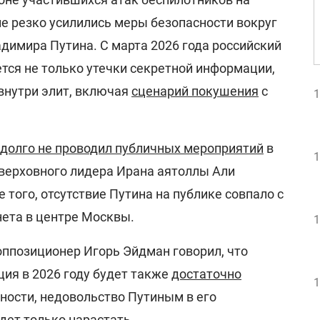
е резко усилились меры безопасности вокруг
димира Путина. С марта 2026 года российский
тся не только утечки секретной информации,
внутри элит, включая
сценарий покушения
с
1
долго не проводил публичных мероприятий
в
1
верховного лидера Ирана аятоллы Али
 того, отсутствие Путина на публике совпало с
нета в центре Москвы.
1
оппозиционер Игорь Эйдман говорил, что
ия в 2026 году будет также
достаточно
1
стности, недовольство Путиным в его
дет только нарастать.