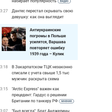
набирает популярность
видео
3:27
Дантес перестал скрывать свою
девушку: как она выглядит
Антиукраинские
погромы в Польше
усилятся, Варшава
повторяет ошибку
1939 года – Кулик
3:18
В Закарпатском ТЦК незаконно
списали с учета свыше 1,5 тыс
мужчин: раскрыта схема
3:15
"Arctic Express" важен как
прецедент: Гардус о решении
Британии по танкеру РФ
мнение
3:07
"Был всегда": Брат Анджелины