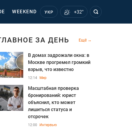
ОЕ
WEEKEND
+32°
УКР
ГЛАВНОЕ ЗА ДЕНЬ
Ещё
В домах задрожали окна: в
Москве прогремел громкий
взрыв, что известно
12:14
Мир
Масштабная проверка
бронирований: юрист
объяснил, кто может
лишиться статуса и
отсрочек
12:00
Интервью