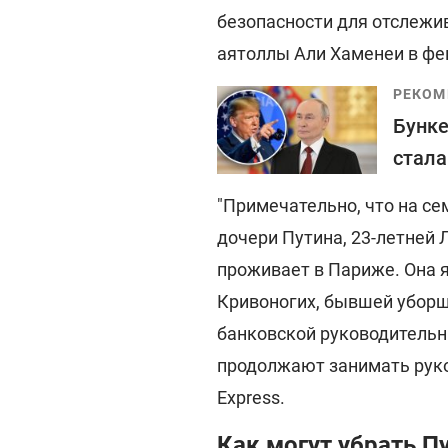
безопасности для отслежи
аятоллы Али Хаменеи в фев
РЕКОМ
Бунке
стала
"Примечательно, что на се
дочери Путина, 23-летней
проживает в Париже. Она 
Кривоногих, бывшей уборщ
банковской руководительн
продолжают занимать руков
Express.
Как могут убрать П