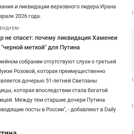
вания и ликвидации верховного лидера Ирана
1
рале 2026 года.
ЕНДУЕМ:
р не спасет: почему ликвидация Хаменеи
 "черной меткой" для Путина
мейном собрании отсутствуют слухи о третьей
 Луизе Розовой, которая преимущественно
1
является дочерью 51-летней Светланы
ицы, которая впоследствии стала богатой
ицей. Между тем старшие дочери Путина
1
одящие посты в России", - добавляют в Daily
утина
1