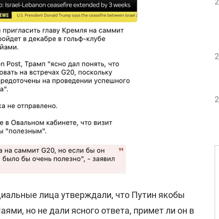
2
2
2
циальные лица утверждали, что Путин якобы
ями, но не дали ясного ответа, примет ли он в