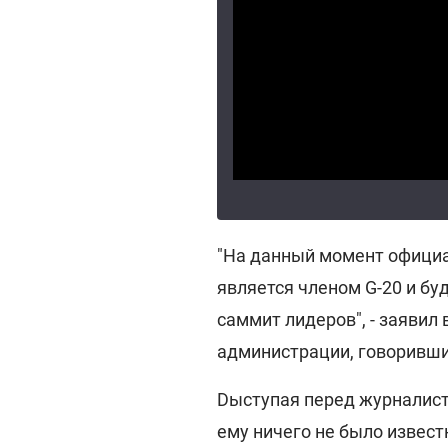
"На данный момент официа
является членом G-20 и бу
саммит лидеров", - заяви
администрации, говоривши
Dыступая перед журналист
ему ничего не было извест