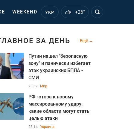
ОЕ
WEEKEND
+26°
УКР
ГЛАВНОЕ ЗА ДЕНЬ
Ещё
Путин нашел "безопасную
зону" и панически избегает
атак украинских БПЛА -
СМИ
23:32
Мир
РФ готова к новому
массированному удару:
какие области могут стать
целью атаки
23:14
Украина