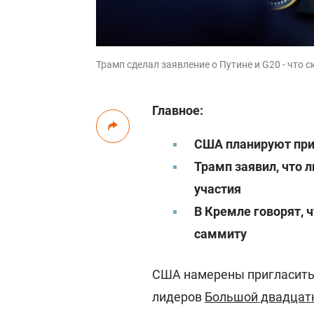
Трамп сделал заявление о Путине и G20 - что ск
Главное:
США планируют при
Трамп заявил, что л
участия
В Кремле говорят, 
саммиту
США намерены пригласить
лидеров
Большой двадцатк