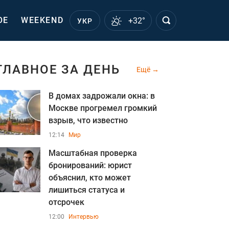
ОЕ
WEEKEND
+32°
УКР
ГЛАВНОЕ ЗА ДЕНЬ
Ещё
В домах задрожали окна: в
Москве прогремел громкий
взрыв, что известно
12:14
Мир
Масштабная проверка
бронирований: юрист
объяснил, кто может
лишиться статуса и
отсрочек
12:00
Интервью