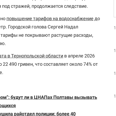
 под стражей, продолжается следствие.
жно
повышение тарифов на водоснабжение
до
етр. Городской голова Сергей Надал
1
 тарифы не покрывают растущие расходы,
ию.
1
ата в Тернопольской области
в апреле 2026
до 22 490 гривен, что составляет около 74% от
е.
1
1
зом": будут ли в ЦНАПах Полтавы вызывать
яющихся
шила райотдел полиции: более 40