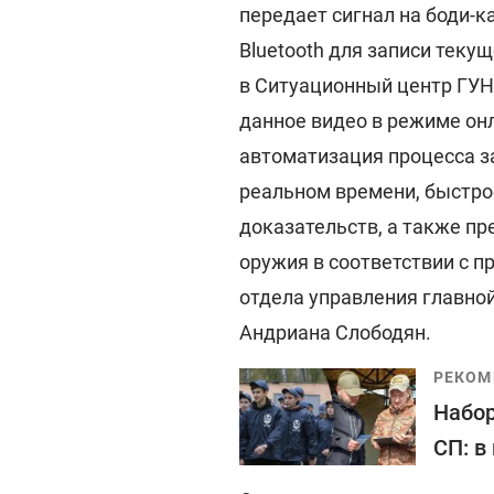
передает сигнал на боди-
Bluetooth для записи теку
в Ситуационный центр ГУН
данное видео в режиме он
автоматизация процесса з
реальном времени, быстро
доказательств, а также п
оружия в соответствии с п
отдела управления главно
Андриана Слободян.
РЕКОМ
Набор
СП: в