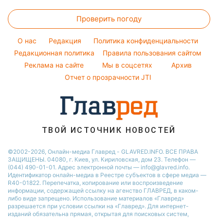
Комнатные растения
Алла Пугачева
Новости Харькова
Курс валют
Красивый маникюр
Максим Галкин
Проверить погоду
Новости Полтавы
Модные ошибки
Настя Каменских
Новости Сум
O нас
Редакция
Политика конфиденциальности
Новости моды
Виталий Козловский
Новости Черкассы
Редакционная политика
Правила пользования сайтом
Советы от Андре Тана
Реклама на сайте
Мы в соцсетях
Архив
Новости Львова
Отчет о прозрачности JTI
Новости Ровно
Новости Днепра
Новости Запорожья
Новости Тернополя
ТВОЙ ИСТОЧНИК НОВОСТЕЙ
Новости Житомира
©2002-2026, Онлайн-медиа Главред - GLAVRED.INFO. ВСЕ ПРАВА
ЗАЩИЩЕНЫ. 04080, г. Киев, ул. Кириловская, дом 23. Телефон —
Новости Одессы
(044) 490-01-01. Адрес электронной почты — info@glavred.info.
Идентификатор онлайн-медиа в Реестре cубъектов в сфере медиа —
R40-01822.
Перепечатка, копирование или воспроизведение
информации, содержащей ссылку на агенство ГЛАВРЕД, в каком-
либо виде запрещено. Использование материалов «Главред»
разрешается при условии ссылки на «Главред». Для интернет-
изданий обязательна прямая, открытая для поисковых систем,