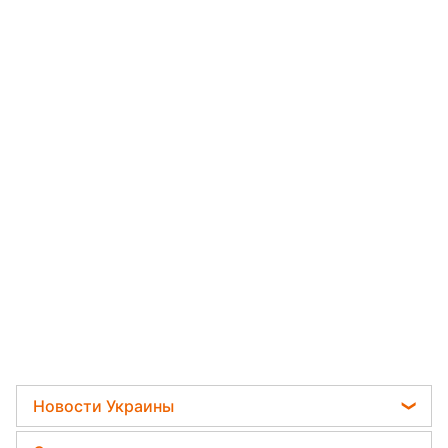
Новости Украины
Телеграм новости Украины