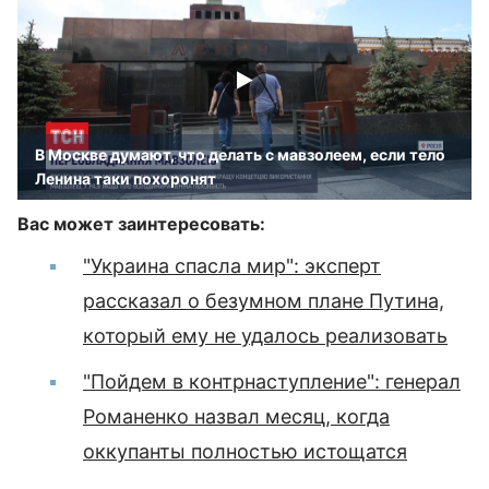
В Москве думают, что делать с мавзолеем, если тело
Ленина таки похоронят
Вас может заинтересовать:
"Украина спасла мир": эксперт
рассказал о безумном плане Путина,
который ему не удалось реализовать
"Пойдем в контрнаступление": генерал
Романенко назвал месяц, когда
оккупанты полностью истощатся