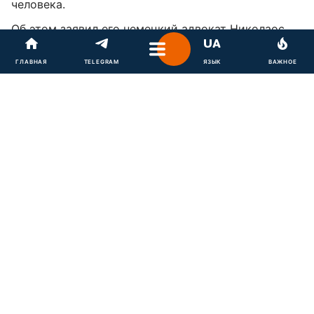
человека.
Об этом заявил его немецкий адвокат Николаос
Гацеас, сообщает
Deutsche Welle
.
ГЛАВНАЯ
TELEGRAM
ЯЗЫК
ВАЖНОЕ
По словам юриста, он рассчитывает, что
государства-члены Совета Европы внесут арест
его клиента "в повестку дня заседания Комитета
министров".
Гацеас также отметил, что задержание Навального
в Москве нарушает решение ЕСПЧ. Оппозиционер
был арестован за предполагаемые нарушения
условий испытательного срока, вытекающие из
приговора, признанного недействительным ЕСПЧ.
Поэтому адвокат попросил немецкие власти
начать судебное разбирательство против России в
соответствии со статьей 46 Европейской
конвенции о защите прав человека и основных
свобод. Крайней мерой в рамках применения этой