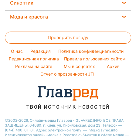
Цены на продукты
Оптические иллюзии
Синоптик
Новости Львова
Авто
Праздничное меню
Алла Пугачева
Денежная помощь
Народные приметы
Новости Днепра
Прогноз погоды
Стирка
Мода и красота
Максим Галкин
Тарифы
Новости Тернополя
Магнитные бури
Комнатные растения
Настя Каменских
Женские стрижки
Курс валют
Новости Житомира
Погода на сегодня
Проверить погоду
Окрашивание волос
Новости Одессы
Погода на завтра
Красивый маникюр
O нас
Редакция
Политика конфиденциальности
Пылевая буря
Модные ошибки
Редакционная политика
Правила пользования сайтом
Реклама на сайте
Мы в соцсетях
Архив
Новости моды
Отчет о прозрачности JTI
Советы от Андре Тана
ТВОЙ ИСТОЧНИК НОВОСТЕЙ
©2002-2026, Онлайн-медиа Главред - GLAVRED.INFO. ВСЕ ПРАВА
ЗАЩИЩЕНЫ. 04080, г. Киев, ул. Кириловская, дом 23. Телефон —
(044) 490-01-01. Адрес электронной почты — info@glavred.info.
Идентификатор онлайн-медиа в Реестре cубъектов в сфере медиа —