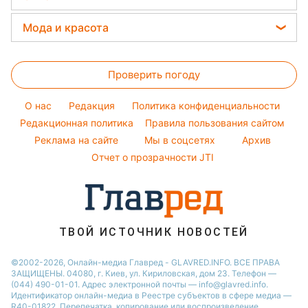
Праздничное меню
Денежная помощь
Новости Тернополя
Алла Пугачева
Прогноз погоды
Закуски
Мода и красота
Тарифы
Новости Харькова
Максим Галкин
Магнитные бури
Салаты
Женские стрижки
Курс валют
Новости Житомира
Настя Каменских
Погода на сегодня
Простые блюда
Проверить погоду
Окрашивание волос
Новости Полтавы
Виталий Козловский
Погода на завтра
Красивый маникюр
Новости Одессы
O нас
Редакция
Политика конфиденциальности
Пылевая буря
Модные ошибки
Редакционная политика
Правила пользования сайтом
Новости Сум
Реклама на сайте
Мы в соцсетях
Архив
Новости моды
Новости Черкассы
Отчет о прозрачности JTI
Советы от Андре Тана
ТВОЙ ИСТОЧНИК НОВОСТЕЙ
©2002-2026, Онлайн-медиа Главред - GLAVRED.INFO. ВСЕ ПРАВА
ЗАЩИЩЕНЫ. 04080, г. Киев, ул. Кириловская, дом 23. Телефон —
(044) 490-01-01. Адрес электронной почты — info@glavred.info.
Идентификатор онлайн-медиа в Реестре cубъектов в сфере медиа —
R40-01822.
Перепечатка, копирование или воспроизведение