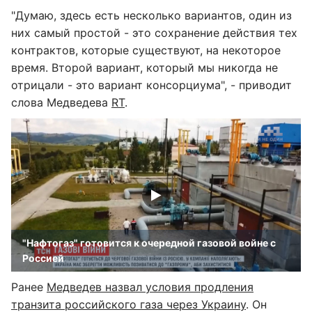
"Думаю, здесь есть несколько вариантов, один из
них самый простой - это сохранение действия тех
контрактов, которые существуют, на некоторое
время. Второй вариант, который мы никогда не
отрицали - это вариант консорциума", - приводит
слова Медведева
RT
.
"Нафтогаз" готовится к очередной газовой войне с
Россией
Ранее
Медведев назвал условия продления
транзита российского газа через Украину
. Он