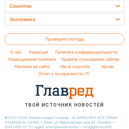
Салаты
Новости Ровно
Все о сале
Красивый маникюр
Синоптик
Ольга Сумская
Простые блюда
Новости Одессы
Уборка
Модные ошибки
Филипп Киркоров
Прогноз погоды
Легкие десерты
Экономика
Новости Запорожья
Авто
Новости моды
Елена Зеленская
Магнитные бури
Напитки
Новости Харькова
Цены на продукты
Стирка
Ани Лорак
Погода на сегодня
Праздничное меню
Новости Львова
Проверить погоду
Денежная помощь
Комнатные растения
Кейт Миддлтон
Погода на завтра
Новости Полтавы
Тарифы
O нас
Редакция
Политика конфиденциальности
Пылевая буря
Новости Днепра
Курс валют
Редакционная политика
Правила пользования сайтом
Реклама на сайте
Мы в соцсетях
Архив
Отчет о прозрачности JTI
ТВОЙ ИСТОЧНИК НОВОСТЕЙ
©2002-2026, Онлайн-медиа Главред - GLAVRED.INFO. ВСЕ ПРАВА
ЗАЩИЩЕНЫ. 04080, г. Киев, ул. Кириловская, дом 23. Телефон —
(044) 490-01-01. Адрес электронной почты — info@glavred.info.