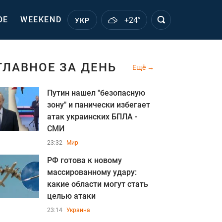
ОЕ
WEEKEND
+24°
УКР
ГЛАВНОЕ ЗА ДЕНЬ
Ещё
Путин нашел "безопасную
зону" и панически избегает
атак украинских БПЛА -
СМИ
23:32
Мир
РФ готова к новому
массированному удару:
какие области могут стать
целью атаки
23:14
Украина