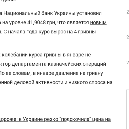
2
да Национальный банк Украины установил
на уровне 41,9048 грн, что является
новым
м
. С начала года курс вырос на 4 гривны
2
х
колебаний курса гривны в январе не
2
ектор департамента казначейских операций
По ее словам, в январе давление на гривну
енной деловой активности и низкого спроса на
дороже: в Украине резко "подскочила" цена на