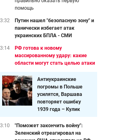
правильно оказать первую
помощь
3:32
Путин нашел "безопасную зону" и
панически избегает атак
украинских БПЛА - СМИ
3:14
РФ готова к новому
массированному удару: какие
области могут стать целью атаки
Антиукраинские
погромы в Польше
усилятся, Варшава
повторяет ошибку
1939 года – Кулик
3:10
"Поможет закончить войну":
Зеленский отреагировал на