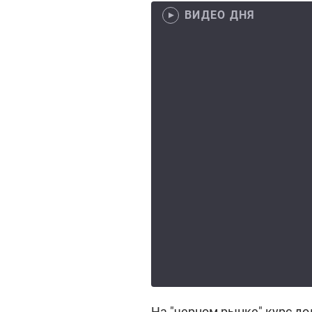
ВИДЕО ДНЯ
На "черном рынке" курс дол