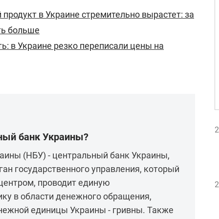
 продукт в Украине стремительно вырастет: за
ть больше
ь: в Украине резко переписали цены на
2
ный банк Украины?
ины (НБУ) - центральный банк Украины,
ган государственного управления, который
центром, проводит единую
2
ку в области денежного обращения,
нежной единицы Украины - гривны. Также