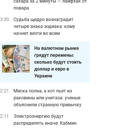
сахара за 2 минуты — лайфхак от
повара
3:30
Судьба щедро вознаградит
четыре знака зодиака: кому
начнет везти во всем
На валютном рынке
грядут перемены:
сколько будут стоить
доллар и евро в
Украине
2:21
Миска полна, а кот пьет из
раковины или унитаза: ученые
объяснили странную привычку
2:11
Электроэнергию будут
распределять иначе: Кабмин