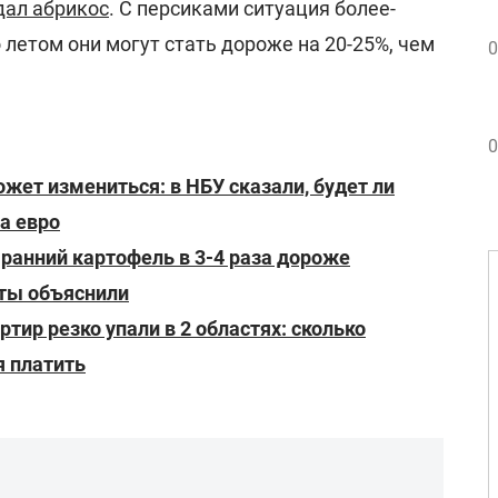
дал абрикос
. С персиками ситуация более-
летом они могут стать дороже на 20-25%, чем
0
0
ожет измениться: в НБУ сказали, будет ли
а евро
ранний картофель в 3-4 раза дороже
рты объяснили
тир резко упали в 2 областях: сколько
я платить