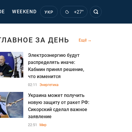
ОЕ
WEEKEND
+27°
УКР
ГЛАВНОЕ ЗА ДЕНЬ
Ещё
Электроэнергию будут
распределять иначе:
Кабмин принял решение,
что изменится
02:11
Энергетика
Украина может получить
новую защиту от ракет РФ:
Сикорский сделал важное
заявление
22:51
Мир