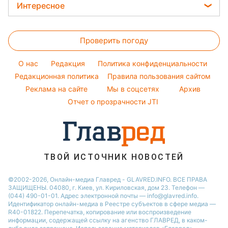
Новости Львова
Погода на завтра
Интересное
Красивый маникюр
Кейт Миддлтон
Новости Харькова
Пылевая буря
Головоломки
Модные ошибки
Алла Пугачева
Новости Днепра
Проверить погоду
Тесты по картинке
Новости моды
Максим Галкин
Новости Полтавы
Оптические иллюзии
Советы от Андре Тана
Настя Каменских
O нас
Редакция
Политика конфиденциальности
Новости Сум
Народные приметы
Редакционная политика
Правила пользования сайтом
Виталий Козловский
Новости Тернополя
Реклама на сайте
Мы в соцсетях
Архив
Все о шоу-бизнесе
Потап
Новости Черкассы
Отчет о прозрачности JTI
Новости Житомира
Новости Ровно
Новости Одессы
ТВОЙ ИСТОЧНИК НОВОСТЕЙ
Новости Запорожья
©2002-2026, Онлайн-медиа Главред - GLAVRED.INFO. ВСЕ ПРАВА
ЗАЩИЩЕНЫ. 04080, г. Киев, ул. Кириловская, дом 23. Телефон —
(044) 490-01-01. Адрес электронной почты — info@glavred.info.
Идентификатор онлайн-медиа в Реестре cубъектов в сфере медиа —
R40-01822.
Перепечатка, копирование или воспроизведение
информации, содержащей ссылку на агенство ГЛАВРЕД, в каком-