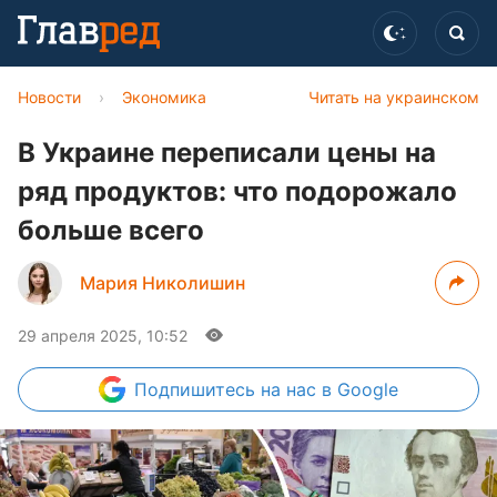
Новости
›
Экономика
Читать на украинском
В Украине переписали цены на
ряд продуктов: что подорожало
больше всего
Мария Николишин
29 апреля 2025, 10:52
Подпишитесь
на нас в Google