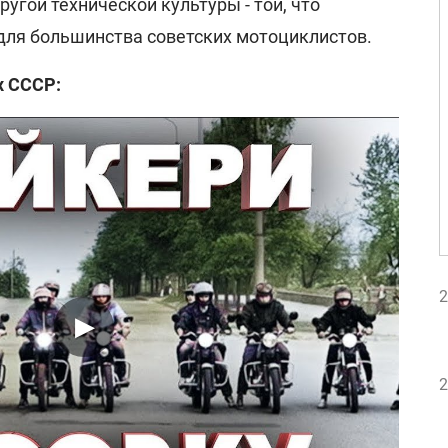
ругой технической культуры - той, что
для большинства советских мотоциклистов.
х СССР:
2
2