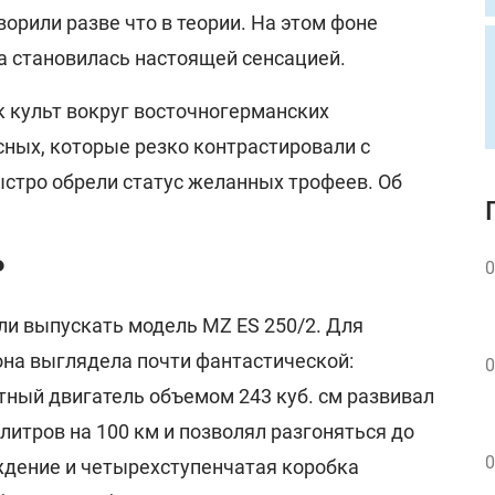
ворили разве что в теории. На этом фоне
а становилась настоящей сенсацией.
к культ вокруг восточногерманских
сных, которые резко контрастировали с
ыстро обрели статус желанных трофеев. Об
Р
0
али выпускать модель MZ ES 250/2. Для
она выглядела почти фантастической:
0
ный двигатель объемом 243 куб. см развивал
5 литров на 100 км и позволял разгоняться до
0
ждение и четырехступенчатая коробка