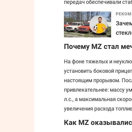
передач обеспечивали ста
РЕКОМ
Зачем
стекл
Почему MZ стал ме
На фоне тяжелых и неукл
установить боковой прицеп
настоящим прорывом. Пос
привлекательнее: массу ум
л.с., а максимальная скоро
увеличения расхода топлив
Как MZ оказывалис