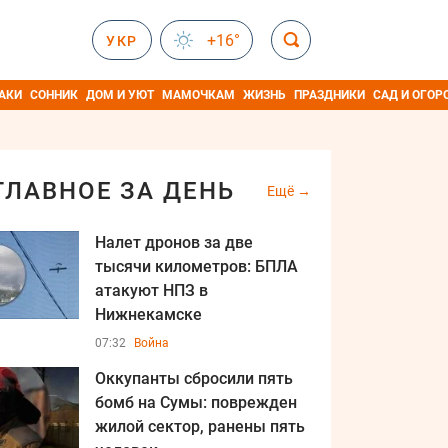
+16°
УКР
АКИ
СОННИК
ДОМ И УЮТ
МАМОЧКАМ
ЖИЗНЬ
ПРАЗДНИКИ
САД И ОГОР
ГЛАВНОЕ ЗА ДЕНЬ
Ещё
Налет дронов за две
тысячи километров: БПЛА
атакуют НПЗ в
Нижнекамске
07:32
Война
Оккупанты сбросили пять
бомб на Сумы: поврежден
жилой сектор, ранены пять