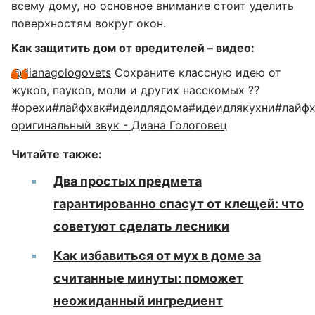
всему дому, но основное внимание стоит уделить
поверхностям вокруг окон.
Как защитить дом от вредителей – видео:
@dianagologovets
Сохраните классную идею от
жуков, пауков, моли и других насекомых ??️
#орехи
#лайфхак
#идеидлядома
#идеидлякухни
#лайф
оригинальный звук - Диана Гологовец
Читайте также:
Два простых предмета
гарантированно спасут от клещей: что
советуют сделать лесники
Как избавиться от мух в доме за
считанные минуты: поможет
неожиданный ингредиент