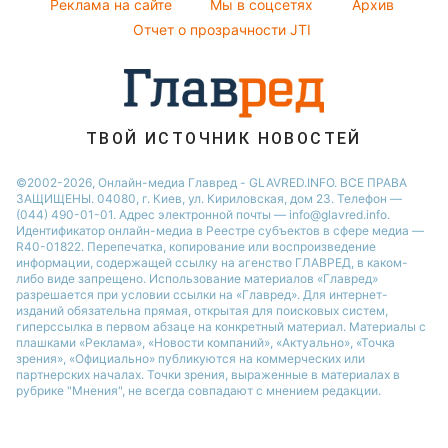
Реклама на сайте
Мы в соцсетях
Архив
Новости Черкассы
Отчет о прозрачности JTI
Новости Днепра
Новости Ровно
Новости Тернополя
Новости Запорожья
ТВОЙ ИСТОЧНИК НОВОСТЕЙ
Новости Житомира
©2002-2026, Онлайн-медиа Главред - GLAVRED.INFO. ВСЕ ПРАВА
ЗАЩИЩЕНЫ. 04080, г. Киев, ул. Кириловская, дом 23. Телефон —
Новости Одессы
(044) 490-01-01. Адрес электронной почты — info@glavred.info.
Идентификатор онлайн-медиа в Реестре cубъектов в сфере медиа —
R40-01822.
Перепечатка, копирование или воспроизведение
информации, содержащей ссылку на агенство ГЛАВРЕД, в каком-
либо виде запрещено. Использование материалов «Главред»
разрешается при условии ссылки на «Главред». Для интернет-
изданий обязательна прямая, открытая для поисковых систем,
гиперссылка в первом абзаце на конкретный материал. Материалы с
плашками «Реклама», «Новости компаний», «Актуально», «Точка
зрения», «Официально» публикуются на коммерческих или
партнерских началах. Точки зрения, выраженные в материалах в
рубрике "Мнения", не всегда совпадают с мнением редакции.