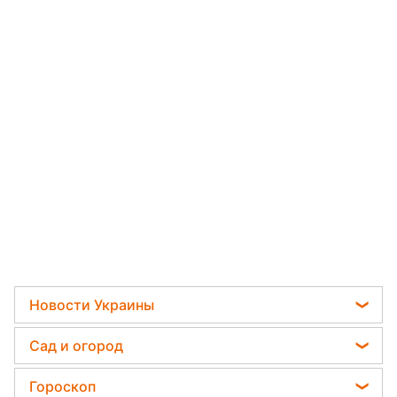
Новости Украины
Телеграм новости Украины
Сад и огород
Пенсии в Украине
Садовод назвал самое эффективное средство
Гороскоп