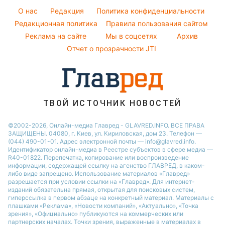
Оптические иллюзии
Кейт Миддлтон
O нас
Редакция
Политика конфиденциальности
Новости моды
Народные приметы
Редакционная политика
Алла Пугачева
Правила пользования сайтом
Советы от Андре Тана
Реклама на сайте
Мы в соцсетях
Архив
Все о шоу-бизнесе
Максим Галкин
Отчет о прозрачности JTI
Настя Каменских
Виталий Козловский
Потап
ТВОЙ ИСТОЧНИК НОВОСТЕЙ
©2002-2026, Онлайн-медиа Главред - GLAVRED.INFO. ВСЕ ПРАВА
ЗАЩИЩЕНЫ. 04080, г. Киев, ул. Кириловская, дом 23. Телефон —
(044) 490-01-01. Адрес электронной почты — info@glavred.info.
Идентификатор онлайн-медиа в Реестре cубъектов в сфере медиа —
R40-01822.
Перепечатка, копирование или воспроизведение
информации, содержащей ссылку на агенство ГЛАВРЕД, в каком-
либо виде запрещено. Использование материалов «Главред»
разрешается при условии ссылки на «Главред». Для интернет-
изданий обязательна прямая, открытая для поисковых систем,
гиперссылка в первом абзаце на конкретный материал. Материалы с
плашками «Реклама», «Новости компаний», «Актуально», «Точка
зрения», «Официально» публикуются на коммерческих или
партнерских началах. Точки зрения, выраженные в материалах в