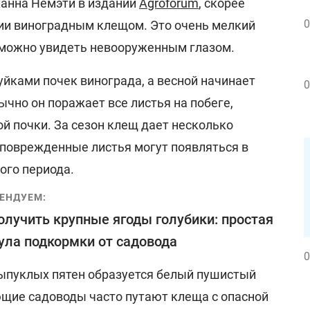
анна Немэти в издании
Agroforum
, скорее
0
нии виноградным клещом. Это очень мелкий
зможно увидеть невооруженным глазом.
йками почек винограда, а весной начинает
0
чно он поражает все листья на побеге,
й почки. За сезон клещ дает несколько
 поврежденные листья могут появляться в
ого периода.
ЕНДУЕМ:
олучить крупные ягоды голубики: простая
ла подкормки от садовода
0
выпуклых пятен образуется белый пушистый
ющие садоводы часто путают клеща с опасной