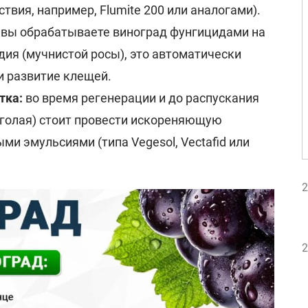
твия, например, Flumite 200 или аналогами).
 вы обрабатываете виноград фунгицидами на
дия (мучнистой росы), это автоматически
и развитие клещей.
тка:
во время регенерации и до распускания
 голая) стоит провести искореняющую
и эмульсиями (типа Vegesol, Vectafid или
2
2