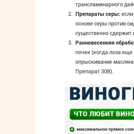
трансламинарного дейс
Препараты серы:
если
основе серы против ои
существенно сдержит 
Ранневесенняя обрабо
почек (когда лоза еще
опрыскивание масляным
Препарат 30В).