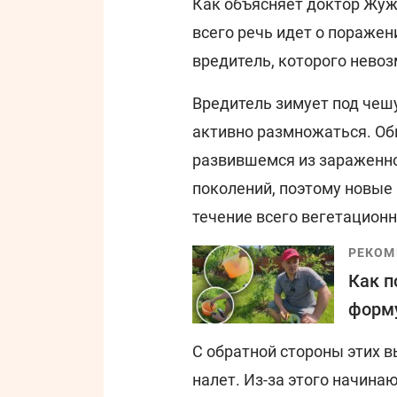
Как объясняет доктор Жуж
всего речь идет о пораже
вредитель, которого нево
Вредитель зимует под чешу
активно размножаться. Обы
развившемся из зараженно
поколений, поэтому новые
течение всего вегетационн
РЕКОМ
Как п
форму
С обратной стороны этих 
налет. Из-за этого начина