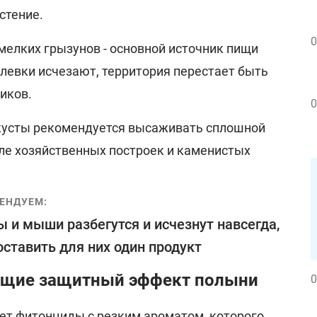
астение.
0
мелких грызунов - основной источник пищи
олевки исчезают, территория перестает быть
иков.
0
кусты рекомендуется высаживать сплошной
зле хозяйственных построек и каменистых
ЕНДУЕМ:
 и мыши разбегутся и исчезнут навсегда,
оставить для них один продукт
ющие защитный эффект полыни
0
ет фитонциды с резким ароматом, которого