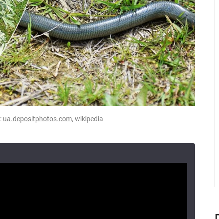
:
ua.depositphotos.com
, wikipedia