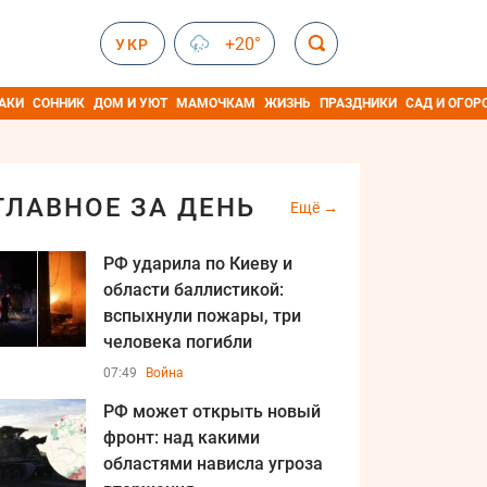
+20°
УКР
АКИ
СОННИК
ДОМ И УЮТ
МАМОЧКАМ
ЖИЗНЬ
ПРАЗДНИКИ
САД И ОГОР
ГЛАВНОЕ ЗА ДЕНЬ
Ещё
РФ ударила по Киеву и
области баллистикой:
вспыхнули пожары, три
человека погибли
07:49
Война
РФ может открыть новый
фронт: над какими
областями нависла угроза