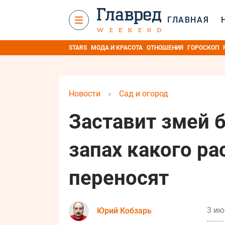
ГЛАВНАЯ
STARS
МОДА И КРАСОТА
ОТНОШЕНИЯ
ГОРОСКОП
Новости
›
Сад и огород
Заставит змей б
запах какого ра
переносят
3 ию
Юрий Кобзарь