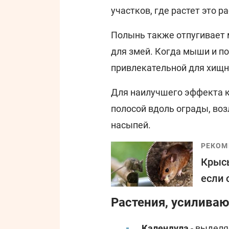
участков, где растет это р
Полынь также отпугивает 
для змей. Когда мыши и п
привлекательной для хищн
Для наилучшего эффекта 
полосой вдоль ограды, во
насыпей.
РЕКОМ
Крысы
если 
Растения, усилива
Календула
- выделя