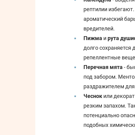
рептилии избегают.
ароматический барь
вредителей.
Пижма
и
рута души
долго сохраняется 
репеллентные веще
Перечная мята
- бы
под забором. Мент
раздражителем для
Чеснок
или декорат
резким запахом. Та
потенциально опас
подобных химическ