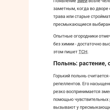
Появление
змей
возле чел
заметным, когда во дворе
трава или старые стройма
пресмыкающиеся выбирают
Опытные огородники отмеч
без химии - достаточно вы
этом пишет
ТСН
.
Полынь: растение,
Горький полынь считается
репеллентов. Его насыщен
резко воспринимается зме
помощью чувствительных 
вызывают у пресмыкающих