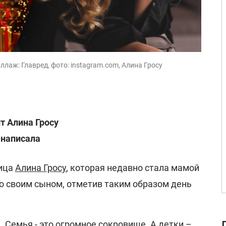
лаж: Главред, фото: instagram.com, Алина Гросу
т Алина Гросу
 написала
вица
Алина Гросу
, которая недавно стала мамой
со своим сыном, отметив таким образом день
. Семья - это огромное сокровище. А детки –