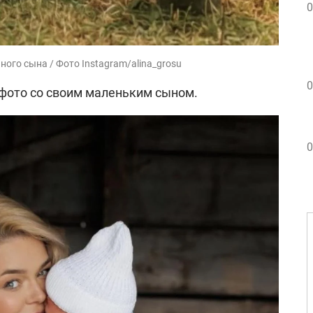
0
ого сына / Фото Instagram/alina_grosu
0
фото со своим маленьким сыном.
0