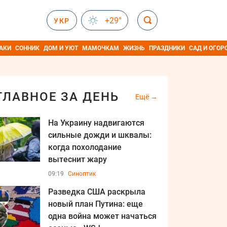
+29°
УКР
АКИ
СОННИК
ДОМ И УЮТ
МАМОЧКАМ
ЖИЗНЬ
ПРАЗДНИКИ
САД И ОГОР
ГЛАВНОЕ ЗА ДЕНЬ
Ещё
На Украину надвигаются
сильные дожди и шквалы:
когда похолодание
вытеснит жару
09:19
Синоптик
Разведка США раскрыла
новый план Путина: еще
одна война может начаться