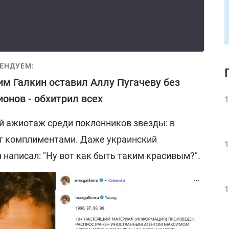
ЕНДУЕМ:
м Галкин оставил Аллу Пугачеву без
онов - обхитрил всех
1
 ажиотаж среди поклонников звезды: в
т комплиментами. Даже украинский
1
написал: "Ну вот как быть таким красивым?".
1