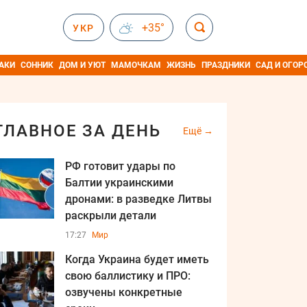
+35°
УКР
АКИ
СОННИК
ДОМ И УЮТ
МАМОЧКАМ
ЖИЗНЬ
ПРАЗДНИКИ
САД И ОГОР
ГЛАВНОЕ ЗА ДЕНЬ
Ещё
РФ готовит удары по
Балтии украинскими
дронами: в разведке Литвы
раскрыли детали
17:27
Мир
Когда Украина будет иметь
свою баллистику и ПРО:
озвучены конкретные