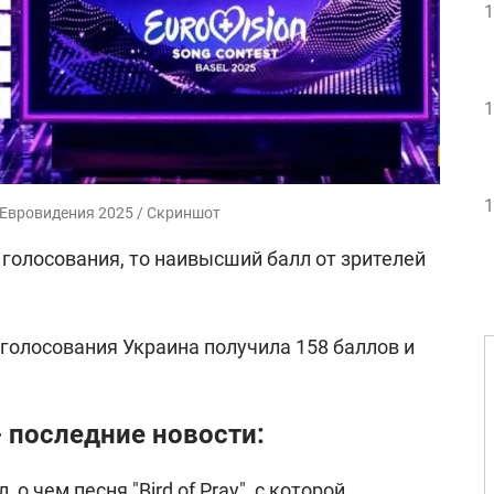
1
1
1
 Евровидения 2025 / Скриншот
 голосования, то наивысший балл от зрителей
 голосования Украина получила 158 баллов и
 последние новости:
л,
о чем песня "Bird of Pray"
, с которой