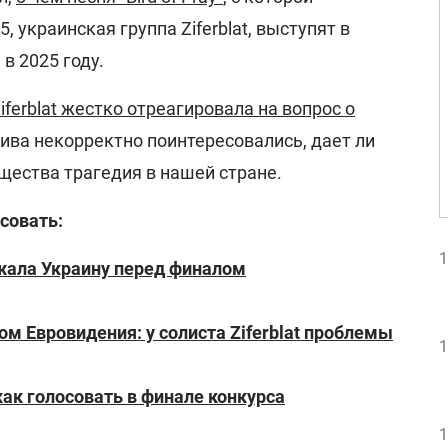
 украинская группа Ziferblat, выступят в
в 2025 году.
iferblat жестко отреагировала на вопрос о
тива некорректно поинтересовались, дает ли
щества трагедия в нашей стране.
совать:
1
ала Украину перед финалом
м Евровидения: у солиста Ziferblat проблемы
1
как голосовать в финале конкурса
1