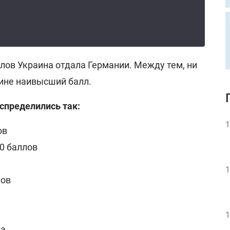
ллов Украина отдала Германии. Между тем, ни
аине наивысший балл.
спределились так:
1
ов
0 баллов
1
лов
1
ла