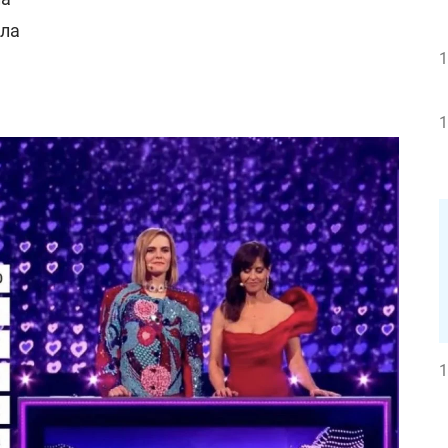
лла
1
1
1