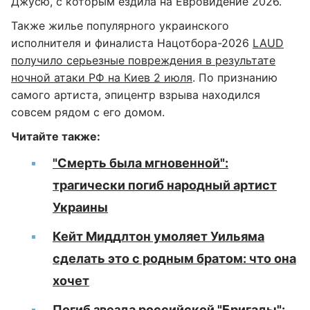
Джусю, с которым ездила на Евровидение 2026.
Также жилье популярного украинского
исполнителя и финалиста Нацотбора-2026
LAUD
получило серьезные повреждения в результате
ночной атаки РФ на Киев 2 июля
. По признанию
самого артиста, эпицентр взрыва находился
совсем рядом с его домом.
Читайте также:
"Смерть была мгновенной":
трагически погиб народный артист
Украины
Кейт Миддлтон умоляет Уильяма
сделать это с родным братом: что она
хочет
Погиб звезда российской "Бригады":