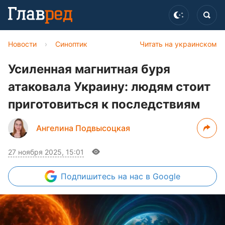
Новости
›
Синоптик
Читать на украинском
Усиленная магнитная буря
атаковала Украину: людям стоит
приготовиться к последствиям
Ангелина Подвысоцкая
27 ноября 2025, 15:01
Подпишитесь
на нас в Google