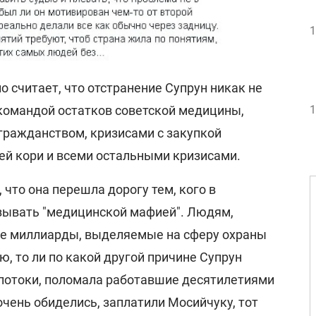
1
 считает, что отстранение Супрун никак не
 командой остатков советской медицины,
1
гражданством, кризисами с закупкой
ей кори и всеми остальными кризисами.
 что она перешла дорогу тем, кого в
зывать "медицинской мафией". Людям,
е миллиарды, выделяемые на сферу охраны
ю, то ли по какой другой причине Супрун
потоки, поломала работавшие десятилетиями
очень обиделись, заплатили Мосийчуку, тот