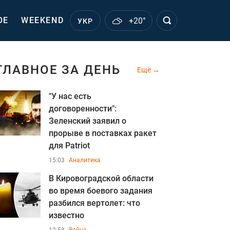
ОЕ
WEEKEND
+20°
УКР
ГЛАВНОЕ ЗА ДЕНЬ
Ещё
"У нас есть
договоренности":
Зеленский заявил о
прорыве в поставках ракет
для Patriot
15:03
Аналитика
В Кировоградской области
во время боевого задания
разбился вертолет: что
известно