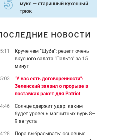
муке — старинный кухонный
трюк
ПОСЛЕДНИЕ НОВОСТИ
5:11
Круче чем "Шуба": рецепт очень
вкусного салата "Пальто" за 15
минут
5:03
"У нас есть договоренности":
Зеленский заявил о прорыве в
поставках ракет для Patriot
4:46
Солнце сдержит удар: каким
будет уровень магнитных бурь 8–
9 августа
4:28
Пора выбрасывать: основные