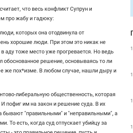
считает, что весь конфликт Супрун и
м про жабу и гадюку:
 люди, которых она отодвинула от
чень хорошие люди. При этом это никак не
1
 в аду тоже место уже прогревается. Но ведь
ял обоснованное решение, основываясь то ли
 ее же пох*изме. В любом случае, нашли дыру и
1
антово-либеральную общественность, которая
1
И пофиг им на закон и решение суда. В их
а бывают "правильными" и "неправильными", а
и. То есть, когда суд отпускает убийцу за
1
сты - это правильное решение, пусть и