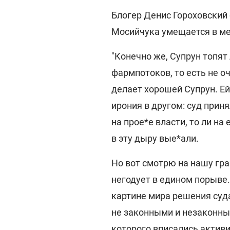
Блогер Денис Гороховский 
Мосийчука умещается в ме
"Конечно же, Супрун топят
фармпотоков, то есть не о
делает хорошей Супрун. Ей
ирония в другом: суд прин
на прое*е власти, то ли на
в эту дыру вые*али.
Но вот смотрю на нашу гр
негодует в едином порыве. 
картине мира решения суд
не законными и незаконным
которого вписались активи