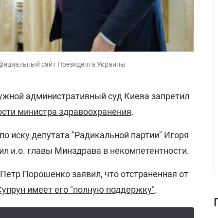
Официальный сайт Президента Украины
кружной административный суд Киева
запретил
ости министра здравоохранения
.
по иску депутата "Радикальной партии" Игоря
ил и.о. главы Минздрава в некомпетентности.
Петр Порошенко заявил, что отстраненная от
Супрун имеет его "полную поддержку"
.